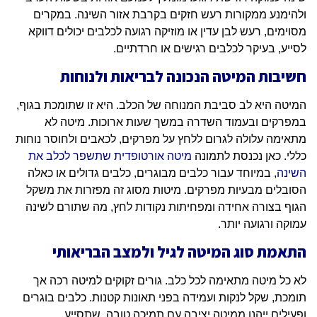
ולהימנע ממקורות רעש חזקים בקרבת אזור השינה. במקרים
מסוימים, רעש לבן עדין או מוזיקה רגועה לכלבים יכולים דווקא
לסייע, בעיקר לכלבים רגישים או חרדתיים.
חשיבות המיטה הנכונה לבריאות ולנוחות
המיטה היא לב סביבת המנוחה של הכלב. היא זו שתומכת בגוף,
במפרקים ובעמוד השדרה במשך שעות ארוכות. מיטה לא
מתאימה עלולה לגרום ללחץ על מפרקים, לכאבים ולחוסר נוחות
כללי. כאן נכנסת לתמונה
מיטה אורטופדית שתשפר לכלב את
השינה
, במיוחד עבור כלבים מבוגרים, כלבים גדולים או כאלה
הסובלים מבעיות מפרקים. מיטות מסוג זה מפזרות את משקל
הגוף בצורה אחידה ומפחיתות נקודות לחץ, מה שתורם לשינה
עמוקה ורגועה יותר.
התאמת סוג המיטה לגיל ולמצב הבריאותי
לא כל מיטה מתאימה לכל כלב. גורים זקוקים למיטה רכה אך
תומכת, שקל לנקות ועמידה בפני תאונות קטנות. כלבים בוגרים
ופעילים ייהנו ממיטה יציבה עם תמיכה טובה, שתסייע