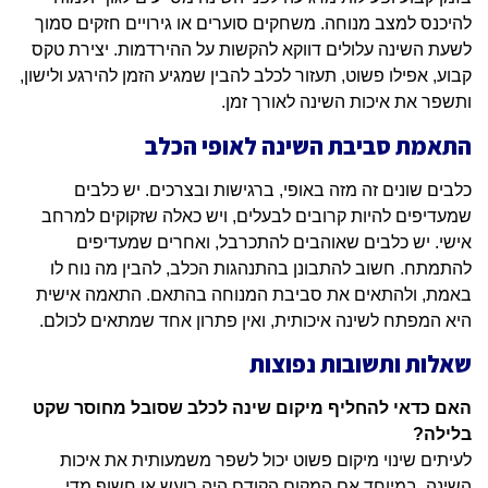
להיכנס למצב מנוחה. משחקים סוערים או גירויים חזקים סמוך
לשעת השינה עלולים דווקא להקשות על ההירדמות. יצירת טקס
קבוע, אפילו פשוט, תעזור לכלב להבין שמגיע הזמן להירגע ולישון,
ותשפר את איכות השינה לאורך זמן.
התאמת סביבת השינה לאופי הכלב
כלבים שונים זה מזה באופי, ברגישות ובצרכים. יש כלבים
שמעדיפים להיות קרובים לבעלים, ויש כאלה שזקוקים למרחב
אישי. יש כלבים שאוהבים להתכרבל, ואחרים שמעדיפים
להתמתח. חשוב להתבונן בהתנהגות הכלב, להבין מה נוח לו
באמת, ולהתאים את סביבת המנוחה בהתאם. התאמה אישית
היא המפתח לשינה איכותית, ואין פתרון אחד שמתאים לכולם.
שאלות ותשובות נפוצות
האם כדאי להחליף מיקום שינה לכלב שסובל מחוסר שקט
בלילה?
לעיתים שינוי מיקום פשוט יכול לשפר משמעותית את איכות
השינה, במיוחד אם המקום הקודם היה רועש או חשוף מדי.