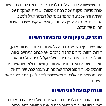
בהתאוששות לאחר פעילות. כלבים מבוגרים או כלבים עם בעיות
אורתופדיות יפיקו תועלת רבה ממיטות ייעודיות, שמקלות על
הקימה וההשכבה. התאמה נכונה של המיטה לגיל ולמצב
הבריאותי אינה רק עניין של נוחות, אלא השקעה ישירה באיכות
החיים של הכלב.
חומרים, ניקיון והיגיינה באזור השינה
אזור שינה נקי משפיע גם הוא על איכות המנוחה. פרווה, אבק,
ריחות ולחות עלולים להפריע לכלב ואף לגרום לגירויים בעור.
מומלץ לבחור מיטה עם כיסוי נשלף וקל לכביסה, ולנקות את
האזור באופן קבוע. חומרים איכותיים, נושמים ולא סינתטיים מדי,
תורמים לאוורור טוב ולתחושת נוחות. מעבר לכך, שמירה על
היגיינה מפחיתה אלרגיות ומאפשרת לכלב לישון בסביבה בריאה
ונעימה.
שגרה קבועה לפני השינה
כמו בני אדם, גם כלבים נהנים משגרה. טיול רגוע בערב, ארוחה
בזמן קבוע ופעילות מרגיעה לפני השינה מסייעים לגוף ולמוח