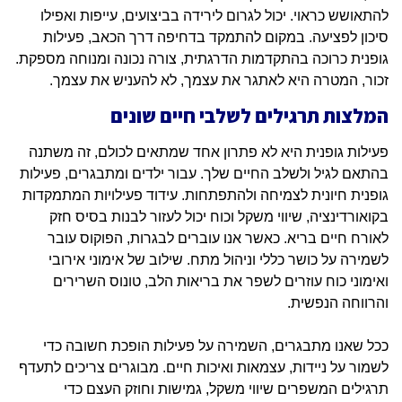
להתאושש כראוי. יכול לגרום לירידה בביצועים, עייפות ואפילו
סיכון לפציעה. במקום להתמקד בדחיפה דרך הכאב, פעילות
גופנית כרוכה בהתקדמות הדרגתית, צורה נכונה ומנוחה מספקת.
זכור, המטרה היא לאתגר את עצמך, לא להעניש את עצמך.
המלצות תרגילים לשלבי חיים שונים
פעילות גופנית היא לא פתרון אחד שמתאים לכולם, זה משתנה
בהתאם לגיל ולשלב החיים שלך. עבור ילדים ומתבגרים, פעילות
גופנית חיונית לצמיחה ולהתפתחות. עידוד פעילויות המתמקדות
בקואורדינציה, שיווי משקל וכוח יכול לעזור לבנות בסיס חזק
לאורח חיים בריא. כאשר אנו עוברים לבגרות, הפוקוס עובר
לשמירה על כושר כללי וניהול מתח. שילוב של אימוני אירובי
ואימוני כוח עוזרים לשפר את בריאות הלב, טונוס השרירים
והרווחה הנפשית.
ככל שאנו מתבגרים, השמירה על פעילות הופכת חשובה כדי
לשמור על ניידות, עצמאות ואיכות חיים. מבוגרים צריכים לתעדף
תרגילים המשפרים שיווי משקל, גמישות וחוזק העצם כדי