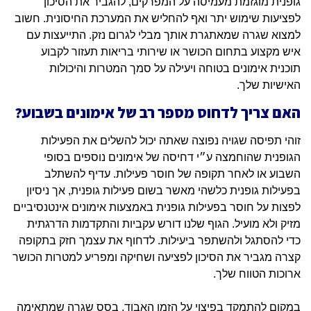
גופנית מוגזמת מעמיסה על המפרקים, להגביר את הסיכון
לפציעות שימוש יתר ואף להחליש את המערכת החיסונית. חשוב
למצוא שגרה שמאתגרת אותך מבלי לגרום נזק. התייעצות עם
איש מקצוע בתחום הכושר או שירותי בריאות תעזור לקבוע
תוכנית אימונים בטוחה ויעילה על סמך המטרות והיכולות
האישיות שלך.
האם צריך לדחוס מספר רב של אימונים בשבוע?
זוהי תפיסה שגויה נפוצה שאתה יכול להשלים את הפעילות
הגופנית שהוחמצה ע״י דחיסה של אימונים נוספים בסופי
השבוע או לאחר תקופה של חוסר פעילות. עדיף להשתלב
בפעילות גופנית כלשהי מאשר בשום פעילות גופנית, אך ניסיון
לפצות על חוסר בפעילות גופנית באמצעות אימונים אינטנסיביים
מזיק ולא מועיל. הגוף שלנו דורש עקביות והתקדמות הדרגתית
כדי להסתגל ולהשתפר ביעילות. לדחוף את עצמך חזק בתקופה
קצרה מגביר את הסיכון לפציעה ושחיקה ומפריע למטרות הכושר
ארוכות הטווח שלך.
במקום להתמקד בפיצוי על הזמן האבוד, בסס שגרה שמתאימה