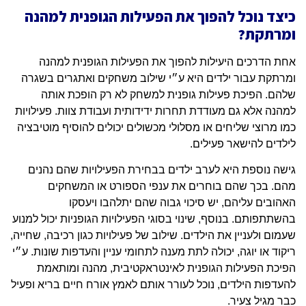
כיצד נוכל להפוך את הפעילות הגופנית למהנה
ומרתקת?
אחת הדרכים היעילות להפוך את הפעילות הגופנית למהנה
ומרתקת עבור ילדים היא ע״י שילוב משחקים ואתגרים בשגרה
שלהם. הפיכת פעילות גופנית למשחק לא רק הופכת אותה
למהנה אלא גם מעודדת תחרות ידידותית ועבודת צוות. פעילויות
כמו מרוצי שליחים או מסלולי מכשולים יכולים להוסיף מוטיבציה
לילדים להישאר פעילים.
גישה נוספת היא לערב ילדים בבחירת הפעילויות שהם נהנים
מהם. בכך שהם בוחרים את ענפי הספורט או המשחקים
האהובים עליהם, יש סיכוי גבוה שהם יתלהבו ויעסקו
בהשתתפותם. בנוסף, שינוי בסוגי הפעילויות הגופניות יכול למנוע
שעמום ולעניין את הילדים. שילוב של פעילויות כגון רכיבה, שחייה,
ריקוד או יוגה, יכולה לתת מענה לתחומי עניין והעדפות שונות. ע״י
הפיכת הפעילות הגופנית לאינטראקטיבית, מהנה ומותאמת
להעדפות הילדים, נוכל לעורר אותם לאמץ אורח חיים בריא ופעיל
כבר מגיל צעיר.